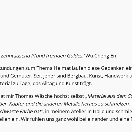
s zehntausend Pfund fremden Goldes.‘
Wu Cheng-En
rkundungen zum Thema Heimat laufen diese Gedanken ein
n und Gemüter. Seit jeher sind Bergbau, Kunst, Handwer
rial zu Tage, das Alltag und Kunst trägt.
hat mir Thomas Wäsche höchst selbst
„Material aus dem Sc
er, Kupfer und die anderen Metalle heraus zu schmelzen. V
schwarze Farbe hat“
, in meinem Atelier in Halle und schmieg
llen ein. Wir fühlen uns ganz wohl bei einander und eine