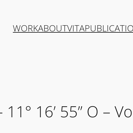
WORK
ABOUT
VITA
PUBLICATI
– 11° 16’ 55” O – V