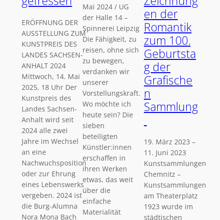
gefressen
Zeichnung
Mai 2024 / UG
en der
der Halle 14 –
ERÖFFNUNG DER
Romantik
Spinnerei Leipzig
AUSSTELLUNG ZUM
zum 100.
Die Fähigkeit, zu
KUNSTPREIS DES
reisen, ohne sich
Geburtsta
LANDES SACHSEN-
zu bewegen,
g der
ANHALT 2024
verdanken wir
Mittwoch, 14. Mai
Grafische
unserer
2025, 18 Uhr Der
n
Vorstellungskraft.
Kunstpreis des
Sammlung
Wo möchte ich
Landes Sachsen-
heute sein? Die
Anhalt wird seit
sieben
2024 alle zwei
beteiligten
Jahre im Wechsel
19. März 2023 –
Künstler:innen
an eine
11. Juni 2023
erschaffen in
Nachwuchsposition
Kunstsammlungen
ihren Werken
oder zur Ehrung
Chemnitz –
etwas, das weit
eines Lebenswerks
Kunstsammlungen
über die
vergeben. 2024 ist
am Theaterplatz
einfache
die Burg-Alumna
1923 wurde im
Materialität
Nora Mona Bach
städtischen