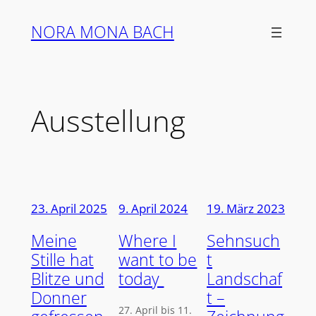
Zum
NORA MONA BACH
Inhalt
springen
Ausstellung
23. April 2025
9. April 2024
19. März 2023
Meine
Where I
Sehnsuch
Stille hat
want to be
t
Blitze und
today
Landschaf
Donner
t –
27. April bis 11.