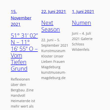
15.
22. Juni 2021
1. Juni 2021
November
Next
Numen
2021
Season
Juni – 4. Juli
51° 31’ 02”
2021 Galerie
22. Juni – 5.
N – 11°
Schloss
September 2021
16’ 55” O –
Wildenfels
Kunstmuseum
Vom
Kloster Unser
Tiefen
Lieben Frauen
Grund
Magdeburg
kunstmuseum-
magdeburg.de
Reflexionen
über den
Bergbau ‚Eine
Handvoll
Heimaterde ist
mehr wert als