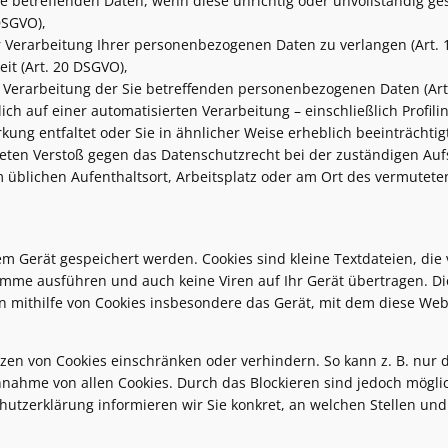
ie betreffenden Daten, wenn diese unrichtig oder unvollständig ge
DSGVO),
r Verarbeitung Ihrer personenbezogenen Daten zu verlangen (Art. 
it (Art. 20 DSGVO),
 Verarbeitung der Sie betreffenden personenbezogenen Daten (Art
lich auf einer automatisierten Verarbeitung – einschließlich Prof
ung entfaltet oder Sie in ähnlicher Weise erheblich beeinträchtigt
teten Verstoß gegen das Datenschutzrecht bei der zuständigen Auf
m üblichen Aufenthaltsort, Arbeitsplatz oder am Ort des vermutete
m Gerät gespeichert werden. Cookies sind kleine Textdateien, d
me ausführen und auch keine Viren auf Ihr Gerät übertragen. Die 
n mithilfe von Cookies insbesondere das Gerät, mit dem diese We
tzen von Cookies einschränken oder verhindern. So kann z. B. nur 
nahme von allen Cookies. Durch das Blockieren sind jedoch möglic
chutzerklärung informieren wir Sie konkret, an welchen Stellen u