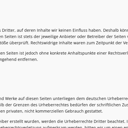
 Dritter, auf deren Inhalte wir keinen Einfluss haben. Deshalb kön
 Seiten ist stets der jeweilige Anbieter oder Betreiber der Seiten
töße überprüft. Rechtswidrige Inhalte waren zum Zeitpunkt der Ve
kten Seiten ist jedoch ohne konkrete Anhaltspunkte einer Rechtsv
umgehend entfernen.
 und Werke auf diesen Seiten unterliegen dem deutschen Urheberrech
lb der Grenzen des Urheberrechtes bedürfen der schriftlichen Zus
en privaten, nicht kommerziellen Gebrauch gestattet.
reiber erstellt wurden, werden die Urheberrechte Dritter beachtet.
Urheberrechtsverletzung aufmerksam werden, bitten wir um einen 