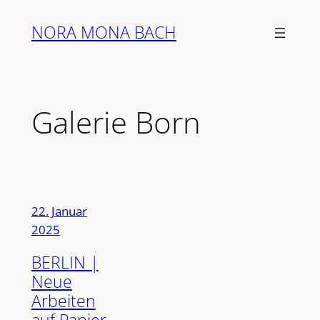
Zum
NORA MONA BACH
Inhalt
springen
Galerie Born
22. Januar
2025
BERLIN |
Neue
Arbeiten